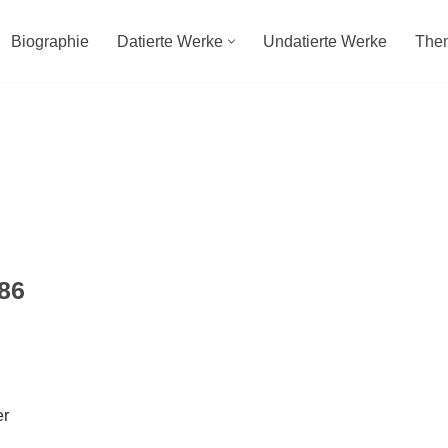
Biographie
Datierte Werke
Undatierte Werke
The
86
er