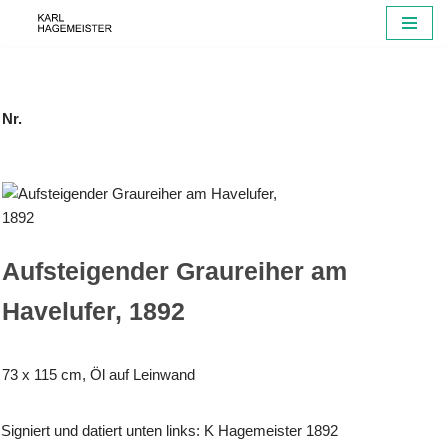
Zum
Inhalt
springen
Nr.
Aufsteigender Graureiher am
Havelufer, 1892
73 x 115 cm, Öl auf Leinwand
Signiert und datiert unten links: K Hagemeister 1892