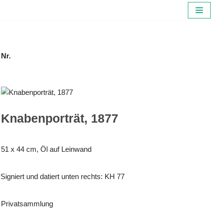
Zum
Inhalt
springen
Nr.
Knabenporträt, 1877
51 x 44 cm, Öl auf Leinwand
Signiert und datiert unten rechts: KH 77
Privatsammlung