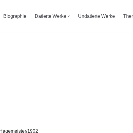
Biographie
Datierte Werke
Undatierte Werke
The
 K Hagemeister/1902