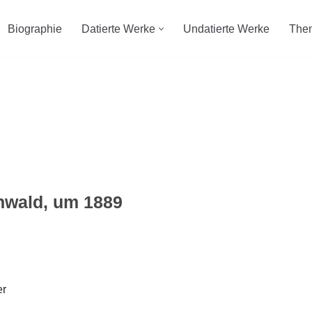
Biographie
Datierte Werke
Undatierte Werke
The
nwald, um 1889
er