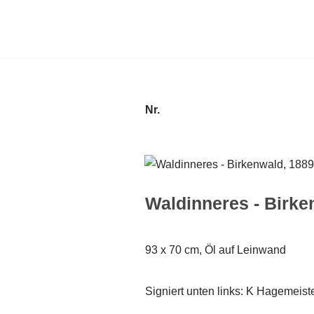
Zum
Inhalt
springen
Nr.
Waldinneres - Birke
93 x 70 cm, Öl auf Leinwand
Signiert unten links: K Hagemeist